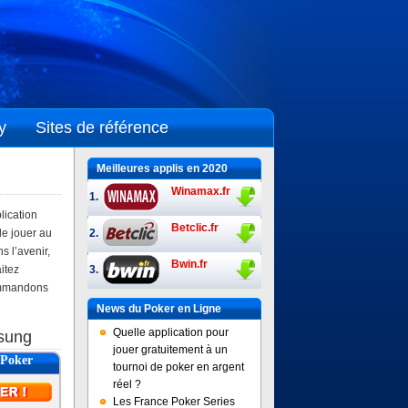
y
Sites de référence
Meilleures applis en 2020
Winamax.fr
1.
lication
Betclic.fr
de jouer au
2.
s l’avenir,
Bwin.fr
itez
3.
commandons
News du Poker en Ligne
Quelle application pour
msung
jouer gratuitement à un
 Poker
tournoi de poker en argent
réel ?
Les France Poker Series