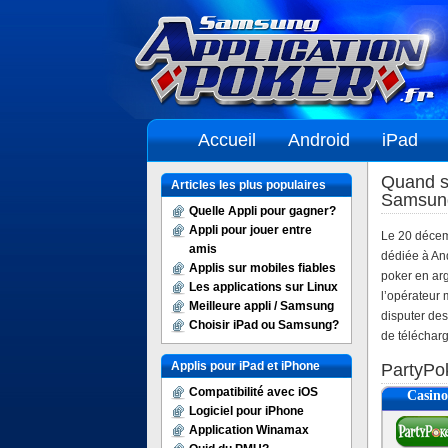
Accueil
Android
iPad
Quand so
Articles les plus populaires
Samsun
Quelle Appli pour gagner?
Appli pour jouer entre
Le 20 décemb
amis
dédiée à And
Applis sur mobiles fiables
poker en arg
Les applications sur Linux
l’opérateur 
Meilleure appli / Samsung
disputer de
Choisir iPad ou Samsung?
de télécharg
Applis pour iPad et iPhone
PartyPok
Compatibilité avec iOS
Casino
Logiciel pour iPhone
Application Winamax